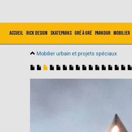
Accueil
Rick Design
Skateparks
Gré à Gré
Parkour
Mobilier
Mobilier urbain et projets spéciaux