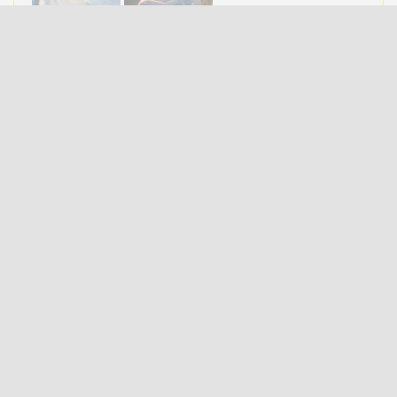
Princeville est une ville canadienne du Québec située
dans la municipalité régionale de comté de l'Érable,
d’où le nom fait référence au sirop d’érable fabriqué à
partir de la sève de l'érable, et dans la région
administrative du Centre-du-Québec.